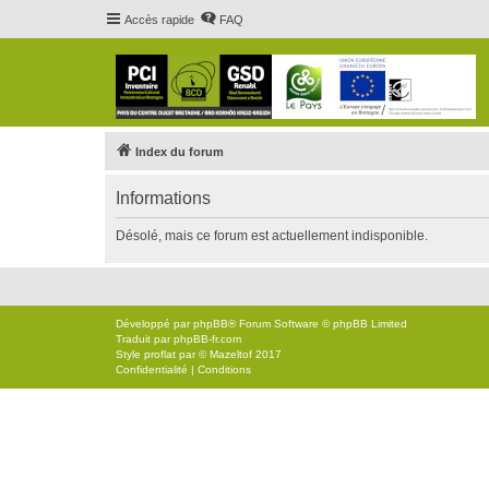
Accès rapide
FAQ
Index du forum
Informations
Désolé, mais ce forum est actuellement indisponible.
Développé par
phpBB
® Forum Software © phpBB Limited
Traduit par
phpBB-fr.com
Style
proflat
par ©
Mazeltof
2017
Confidentialité
|
Conditions