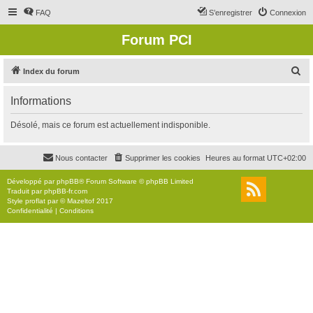
FAQ
S’enregistrer
Connexion
Forum PCI
R
Index du forum
e
Informations
c
h
Désolé, mais ce forum est actuellement indisponible.
e
r
Nous contacter
Supprimer les cookies
Heures au format
UTC+02:00
c
Développé par
phpBB
® Forum Software © phpBB Limited
h
Traduit par
phpBB-fr.com
Style
proflat
par ©
Mazeltof
2017
e
Confidentialité
|
Conditions
r