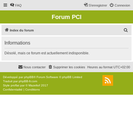
FAQ
S’enregistrer
Connexion
Forum PCI
R
Index du forum
e
Informations
c
h
Désolé, mais ce forum est actuellement indisponible.
e
r
Nous contacter
Supprimer les cookies
Heures au format
UTC+02:00
c
Développé par
phpBB
® Forum Software © phpBB Limited
h
Traduit par
phpBB-fr.com
Style
proflat
par ©
Mazeltof
2017
e
Confidentialité
|
Conditions
r