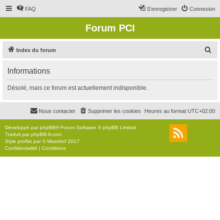
FAQ
S’enregistrer
Connexion
Forum PCI
R
Index du forum
e
Informations
c
h
Désolé, mais ce forum est actuellement indisponible.
e
r
Nous contacter
Supprimer les cookies
Heures au format
UTC+02:00
c
Développé par
phpBB
® Forum Software © phpBB Limited
h
Traduit par
phpBB-fr.com
Style
proflat
par ©
Mazeltof
2017
e
Confidentialité
|
Conditions
r