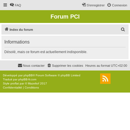
FAQ
S’enregistrer
Connexion
Forum PCI
R
Index du forum
e
Informations
c
h
Désolé, mais ce forum est actuellement indisponible.
e
r
Nous contacter
Supprimer les cookies
Heures au format
UTC+02:00
c
Développé par
phpBB
® Forum Software © phpBB Limited
h
Traduit par
phpBB-fr.com
Style
proflat
par ©
Mazeltof
2017
e
Confidentialité
|
Conditions
r