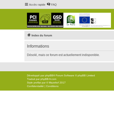
Accès rapide
FAQ
Index du forum
Informations
Désolé, mais ce forum est actuellement indisponible.
Développé par
phpBB
® Forum Software © phpBB Limited
Traduit par
phpBB-fr.com
Style
proflat
par ©
Mazeltof
2017
Confidentialité
|
Conditions