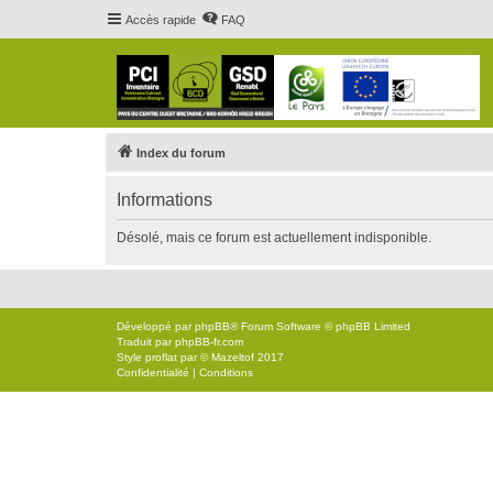
Accès rapide
FAQ
Index du forum
Informations
Désolé, mais ce forum est actuellement indisponible.
Développé par
phpBB
® Forum Software © phpBB Limited
Traduit par
phpBB-fr.com
Style
proflat
par ©
Mazeltof
2017
Confidentialité
|
Conditions