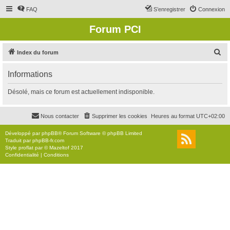
FAQ
S’enregistrer
Connexion
Forum PCI
R
Index du forum
e
Informations
c
h
Désolé, mais ce forum est actuellement indisponible.
e
r
Nous contacter
Supprimer les cookies
Heures au format
UTC+02:00
c
Développé par
phpBB
® Forum Software © phpBB Limited
h
Traduit par
phpBB-fr.com
Style
proflat
par ©
Mazeltof
2017
e
Confidentialité
|
Conditions
r