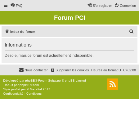
FAQ
S’enregistrer
Connexion
Forum PCI
R
Index du forum
e
Informations
c
h
Désolé, mais ce forum est actuellement indisponible.
e
r
Nous contacter
Supprimer les cookies
Heures au format
UTC+02:00
c
Développé par
phpBB
® Forum Software © phpBB Limited
h
Traduit par
phpBB-fr.com
Style
proflat
par ©
Mazeltof
2017
e
Confidentialité
|
Conditions
r