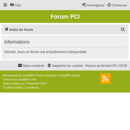
FAQ
S’enregistrer
Connexion
Forum PCI
R
Index du forum
e
Informations
c
h
Désolé, mais ce forum est actuellement indisponible.
e
r
Nous contacter
Supprimer les cookies
Heures au format
UTC+02:00
c
Développé par
phpBB
® Forum Software © phpBB Limited
h
Traduit par
phpBB-fr.com
Style
proflat
par ©
Mazeltof
2017
e
Confidentialité
|
Conditions
r