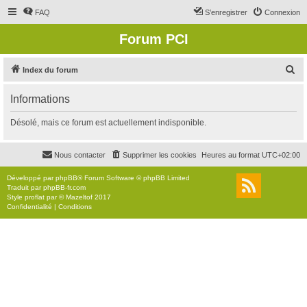
FAQ
S’enregistrer
Connexion
Forum PCI
R
Index du forum
e
Informations
c
h
Désolé, mais ce forum est actuellement indisponible.
e
r
Nous contacter
Supprimer les cookies
Heures au format
UTC+02:00
c
Développé par
phpBB
® Forum Software © phpBB Limited
h
Traduit par
phpBB-fr.com
Style
proflat
par ©
Mazeltof
2017
e
Confidentialité
|
Conditions
r