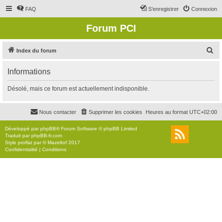
FAQ
S’enregistrer
Connexion
Forum PCI
R
Index du forum
e
Informations
c
h
Désolé, mais ce forum est actuellement indisponible.
e
r
Nous contacter
Supprimer les cookies
Heures au format
UTC+02:00
c
Développé par
phpBB
® Forum Software © phpBB Limited
h
Traduit par
phpBB-fr.com
Style
proflat
par ©
Mazeltof
2017
e
Confidentialité
|
Conditions
r