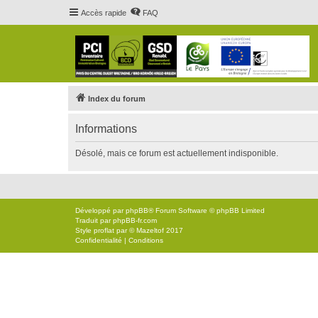
Accès rapide
FAQ
Index du forum
Informations
Désolé, mais ce forum est actuellement indisponible.
Développé par
phpBB
® Forum Software © phpBB Limited
Traduit par
phpBB-fr.com
Style
proflat
par ©
Mazeltof
2017
Confidentialité
|
Conditions