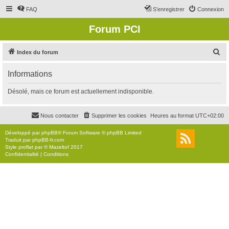
FAQ
S’enregistrer
Connexion
Forum PCI
R
Index du forum
e
Informations
c
h
Désolé, mais ce forum est actuellement indisponible.
e
r
Nous contacter
Supprimer les cookies
Heures au format
UTC+02:00
c
Développé par
phpBB
® Forum Software © phpBB Limited
h
Traduit par
phpBB-fr.com
Style
proflat
par ©
Mazeltof
2017
e
Confidentialité
|
Conditions
r