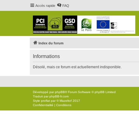
Accès rapide
FAQ
Index du forum
Informations
Désolé, mais ce forum est actuellement indisponible.
Développé par
phpBB
® Forum Software © phpBB Limited
Traduit par
phpBB-fr.com
Style
proflat
par ©
Mazeltof
2017
Confidentialité
|
Conditions