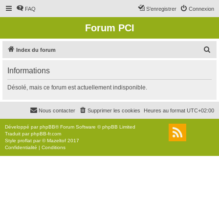
FAQ
S’enregistrer
Connexion
Forum PCI
R
Index du forum
e
Informations
c
h
Désolé, mais ce forum est actuellement indisponible.
e
r
Nous contacter
Supprimer les cookies
Heures au format
UTC+02:00
c
Développé par
phpBB
® Forum Software © phpBB Limited
h
Traduit par
phpBB-fr.com
Style
proflat
par ©
Mazeltof
2017
e
Confidentialité
|
Conditions
r