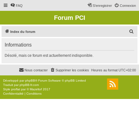
FAQ
S’enregistrer
Connexion
Forum PCI
R
Index du forum
e
Informations
c
h
Désolé, mais ce forum est actuellement indisponible.
e
r
Nous contacter
Supprimer les cookies
Heures au format
UTC+02:00
c
Développé par
phpBB
® Forum Software © phpBB Limited
h
Traduit par
phpBB-fr.com
Style
proflat
par ©
Mazeltof
2017
e
Confidentialité
|
Conditions
r