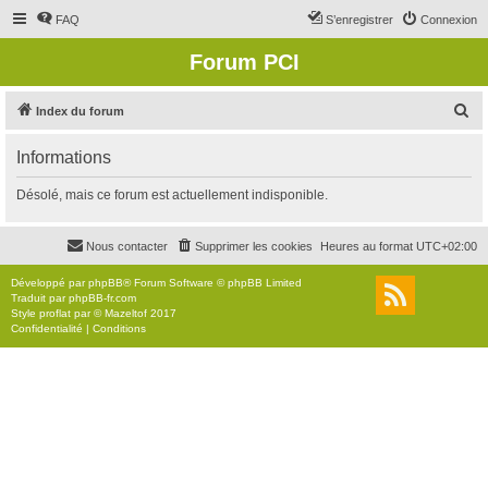
FAQ
S’enregistrer
Connexion
Forum PCI
R
Index du forum
e
Informations
c
h
Désolé, mais ce forum est actuellement indisponible.
e
r
Nous contacter
Supprimer les cookies
Heures au format
UTC+02:00
c
Développé par
phpBB
® Forum Software © phpBB Limited
h
Traduit par
phpBB-fr.com
Style
proflat
par ©
Mazeltof
2017
e
Confidentialité
|
Conditions
r