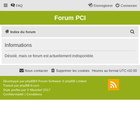
FAQ
S’enregistrer
Connexion
Forum PCI
R
Index du forum
e
Informations
c
h
Désolé, mais ce forum est actuellement indisponible.
e
r
Nous contacter
Supprimer les cookies
Heures au format
UTC+02:00
c
Développé par
phpBB
® Forum Software © phpBB Limited
h
Traduit par
phpBB-fr.com
Style
proflat
par ©
Mazeltof
2017
e
Confidentialité
|
Conditions
r