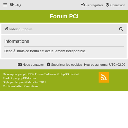
FAQ
S’enregistrer
Connexion
Forum PCI
R
Index du forum
e
Informations
c
h
Désolé, mais ce forum est actuellement indisponible.
e
r
Nous contacter
Supprimer les cookies
Heures au format
UTC+02:00
c
Développé par
phpBB
® Forum Software © phpBB Limited
h
Traduit par
phpBB-fr.com
Style
proflat
par ©
Mazeltof
2017
e
Confidentialité
|
Conditions
r