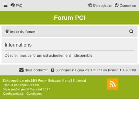
FAQ
S’enregistrer
Connexion
Forum PCI
R
Index du forum
e
Informations
c
h
Désolé, mais ce forum est actuellement indisponible.
e
r
Nous contacter
Supprimer les cookies
Heures au format
UTC+02:00
c
Développé par
phpBB
® Forum Software © phpBB Limited
h
Traduit par
phpBB-fr.com
Style
proflat
par ©
Mazeltof
2017
e
Confidentialité
|
Conditions
r