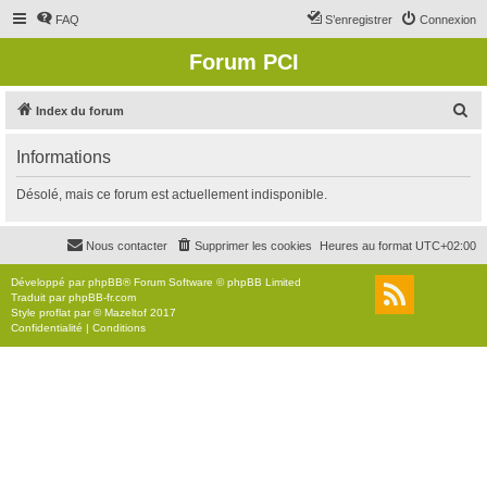
FAQ
S’enregistrer
Connexion
Forum PCI
R
Index du forum
e
Informations
c
h
Désolé, mais ce forum est actuellement indisponible.
e
r
Nous contacter
Supprimer les cookies
Heures au format
UTC+02:00
c
Développé par
phpBB
® Forum Software © phpBB Limited
h
Traduit par
phpBB-fr.com
Style
proflat
par ©
Mazeltof
2017
e
Confidentialité
|
Conditions
r