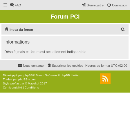
FAQ
S’enregistrer
Connexion
Forum PCI
R
Index du forum
e
Informations
c
h
Désolé, mais ce forum est actuellement indisponible.
e
r
Nous contacter
Supprimer les cookies
Heures au format
UTC+02:00
c
Développé par
phpBB
® Forum Software © phpBB Limited
h
Traduit par
phpBB-fr.com
Style
proflat
par ©
Mazeltof
2017
e
Confidentialité
|
Conditions
r