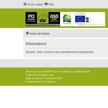
Accès rapide
FAQ
Index du forum
Informations
Désolé, mais ce forum est actuellement indisponible.
Développé par
phpBB
® Forum Software © phpBB Limited
Traduit par
phpBB-fr.com
Style
proflat
par ©
Mazeltof
2017
Confidentialité
|
Conditions