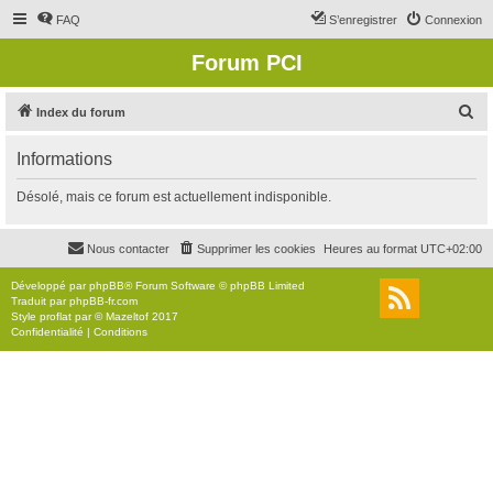
FAQ
S’enregistrer
Connexion
Forum PCI
R
Index du forum
e
Informations
c
h
Désolé, mais ce forum est actuellement indisponible.
e
r
Nous contacter
Supprimer les cookies
Heures au format
UTC+02:00
c
Développé par
phpBB
® Forum Software © phpBB Limited
h
Traduit par
phpBB-fr.com
Style
proflat
par ©
Mazeltof
2017
e
Confidentialité
|
Conditions
r