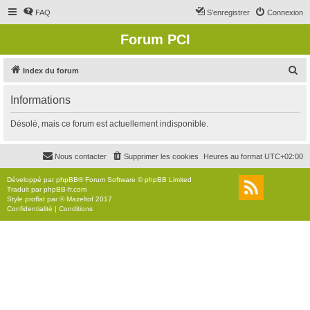
FAQ
S’enregistrer
Connexion
Forum PCI
R
Index du forum
e
Informations
c
h
Désolé, mais ce forum est actuellement indisponible.
e
r
Nous contacter
Supprimer les cookies
Heures au format
UTC+02:00
c
Développé par
phpBB
® Forum Software © phpBB Limited
h
Traduit par
phpBB-fr.com
Style
proflat
par ©
Mazeltof
2017
e
Confidentialité
|
Conditions
r