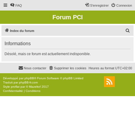
FAQ
S’enregistrer
Connexion
Forum PCI
R
Index du forum
e
Informations
c
h
Désolé, mais ce forum est actuellement indisponible.
e
r
Nous contacter
Supprimer les cookies
Heures au format
UTC+02:00
c
Développé par
phpBB
® Forum Software © phpBB Limited
h
Traduit par
phpBB-fr.com
Style
proflat
par ©
Mazeltof
2017
e
Confidentialité
|
Conditions
r