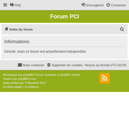
FAQ
S’enregistrer
Connexion
Forum PCI
R
Index du forum
e
Informations
c
h
Désolé, mais ce forum est actuellement indisponible.
e
r
Nous contacter
Supprimer les cookies
Heures au format
UTC+02:00
c
Développé par
phpBB
® Forum Software © phpBB Limited
h
Traduit par
phpBB-fr.com
Style
proflat
par ©
Mazeltof
2017
e
Confidentialité
|
Conditions
r