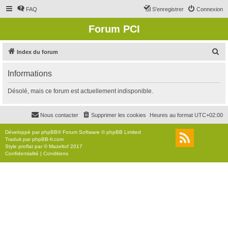
FAQ
S’enregistrer
Connexion
Forum PCI
R
Index du forum
e
Informations
c
h
Désolé, mais ce forum est actuellement indisponible.
e
r
Nous contacter
Supprimer les cookies
Heures au format
UTC+02:00
c
Développé par
phpBB
® Forum Software © phpBB Limited
h
Traduit par
phpBB-fr.com
Style
proflat
par ©
Mazeltof
2017
e
Confidentialité
|
Conditions
r