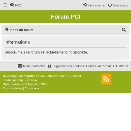
FAQ
S’enregistrer
Connexion
Forum PCI
R
Index du forum
e
Informations
c
h
Désolé, mais ce forum est actuellement indisponible.
e
r
Nous contacter
Supprimer les cookies
Heures au format
UTC+02:00
c
Développé par
phpBB
® Forum Software © phpBB Limited
h
Traduit par
phpBB-fr.com
Style
proflat
par ©
Mazeltof
2017
e
Confidentialité
|
Conditions
r