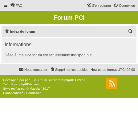
FAQ
S’enregistrer
Connexion
Forum PCI
R
Index du forum
e
Informations
c
h
Désolé, mais ce forum est actuellement indisponible.
e
r
Nous contacter
Supprimer les cookies
Heures au format
UTC+02:00
c
Développé par
phpBB
® Forum Software © phpBB Limited
h
Traduit par
phpBB-fr.com
Style
proflat
par ©
Mazeltof
2017
e
Confidentialité
|
Conditions
r