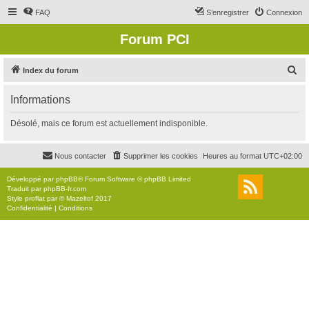
FAQ
S’enregistrer
Connexion
Forum PCI
R
Index du forum
e
Informations
c
h
Désolé, mais ce forum est actuellement indisponible.
e
r
Nous contacter
Supprimer les cookies
Heures au format
UTC+02:00
c
Développé par
phpBB
® Forum Software © phpBB Limited
h
Traduit par
phpBB-fr.com
Style
proflat
par ©
Mazeltof
2017
e
Confidentialité
|
Conditions
r