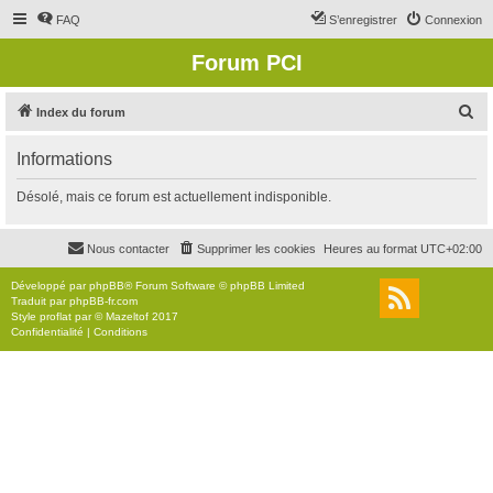
FAQ
S’enregistrer
Connexion
Forum PCI
R
Index du forum
e
Informations
c
h
Désolé, mais ce forum est actuellement indisponible.
e
r
Nous contacter
Supprimer les cookies
Heures au format
UTC+02:00
c
Développé par
phpBB
® Forum Software © phpBB Limited
h
Traduit par
phpBB-fr.com
Style
proflat
par ©
Mazeltof
2017
e
Confidentialité
|
Conditions
r