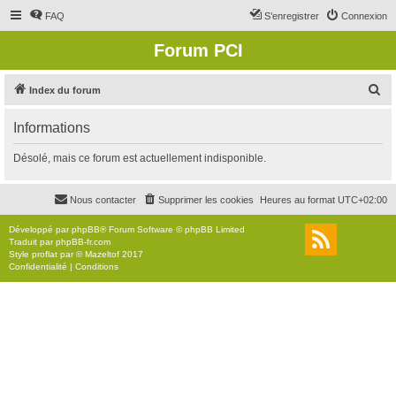
FAQ
S’enregistrer
Connexion
Forum PCI
R
Index du forum
e
Informations
c
h
Désolé, mais ce forum est actuellement indisponible.
e
r
Nous contacter
Supprimer les cookies
Heures au format
UTC+02:00
c
Développé par
phpBB
® Forum Software © phpBB Limited
h
Traduit par
phpBB-fr.com
Style
proflat
par ©
Mazeltof
2017
e
Confidentialité
|
Conditions
r