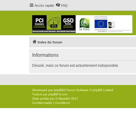
Accès rapide
FAQ
Index du forum
Informations
Désolé, mais ce forum est actuellement indisponible.
Développé par
phpBB
® Forum Software © phpBB Limited
Traduit par
phpBB-fr.com
Style
proflat
par ©
Mazeltof
2017
Confidentialité
|
Conditions