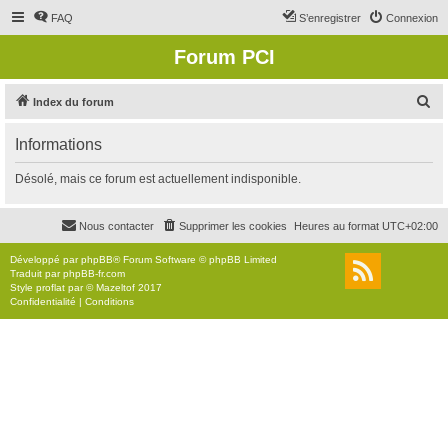
FAQ
S’enregistrer
Connexion
Forum PCI
R
Index du forum
e
Informations
c
h
Désolé, mais ce forum est actuellement indisponible.
e
r
Nous contacter
Supprimer les cookies
Heures au format
UTC+02:00
c
Développé par
phpBB
® Forum Software © phpBB Limited
h
Traduit par
phpBB-fr.com
Style
proflat
par ©
Mazeltof
2017
e
Confidentialité
|
Conditions
r