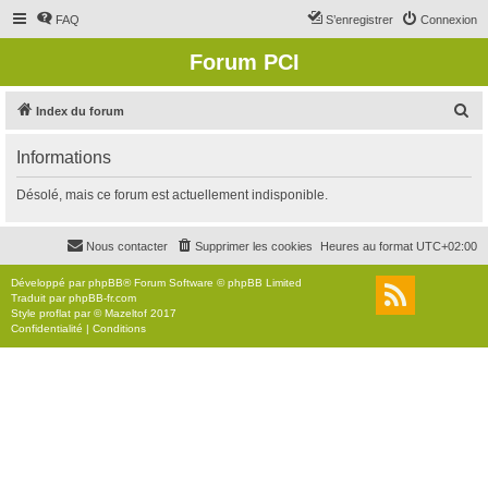
FAQ
S’enregistrer
Connexion
Forum PCI
R
Index du forum
e
Informations
c
h
Désolé, mais ce forum est actuellement indisponible.
e
r
Nous contacter
Supprimer les cookies
Heures au format
UTC+02:00
c
Développé par
phpBB
® Forum Software © phpBB Limited
h
Traduit par
phpBB-fr.com
Style
proflat
par ©
Mazeltof
2017
e
Confidentialité
|
Conditions
r