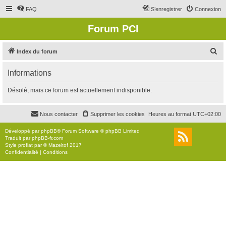
FAQ
S’enregistrer
Connexion
Forum PCI
R
Index du forum
e
Informations
c
h
Désolé, mais ce forum est actuellement indisponible.
e
r
Nous contacter
Supprimer les cookies
Heures au format
UTC+02:00
c
Développé par
phpBB
® Forum Software © phpBB Limited
h
Traduit par
phpBB-fr.com
Style
proflat
par ©
Mazeltof
2017
e
Confidentialité
|
Conditions
r