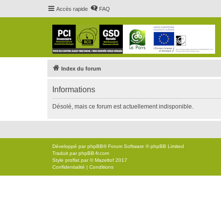
Accès rapide
FAQ
Index du forum
Informations
Désolé, mais ce forum est actuellement indisponible.
Développé par
phpBB
® Forum Software © phpBB Limited
Traduit par
phpBB-fr.com
Style
proflat
par ©
Mazeltof
2017
Confidentialité
|
Conditions