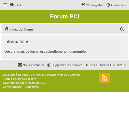
FAQ
S’enregistrer
Connexion
Forum PCI
R
Index du forum
e
Informations
c
h
Désolé, mais ce forum est actuellement indisponible.
e
r
Nous contacter
Supprimer les cookies
Heures au format
UTC+02:00
c
Développé par
phpBB
® Forum Software © phpBB Limited
h
Traduit par
phpBB-fr.com
Style
proflat
par ©
Mazeltof
2017
e
Confidentialité
|
Conditions
r