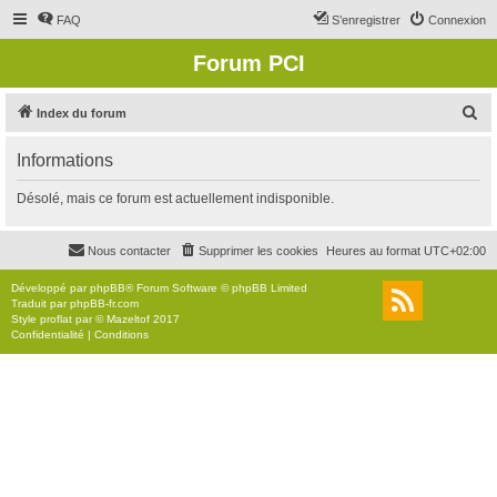
FAQ
S’enregistrer
Connexion
Forum PCI
R
Index du forum
e
Informations
c
h
Désolé, mais ce forum est actuellement indisponible.
e
r
Nous contacter
Supprimer les cookies
Heures au format
UTC+02:00
c
Développé par
phpBB
® Forum Software © phpBB Limited
h
Traduit par
phpBB-fr.com
Style
proflat
par ©
Mazeltof
2017
e
Confidentialité
|
Conditions
r