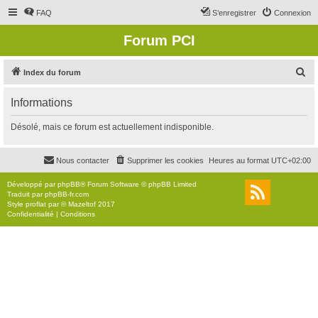
FAQ
S’enregistrer
Connexion
Forum PCI
R
Index du forum
e
Informations
c
h
Désolé, mais ce forum est actuellement indisponible.
e
r
Nous contacter
Supprimer les cookies
Heures au format
UTC+02:00
c
Développé par
phpBB
® Forum Software © phpBB Limited
h
Traduit par
phpBB-fr.com
Style
proflat
par ©
Mazeltof
2017
e
Confidentialité
|
Conditions
r