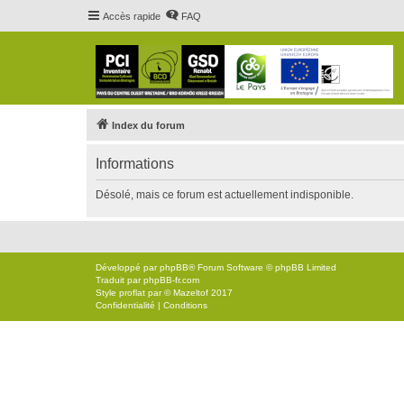
Accès rapide
FAQ
Index du forum
Informations
Désolé, mais ce forum est actuellement indisponible.
Développé par
phpBB
® Forum Software © phpBB Limited
Traduit par
phpBB-fr.com
Style
proflat
par ©
Mazeltof
2017
Confidentialité
|
Conditions