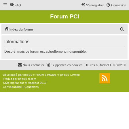
FAQ
S’enregistrer
Connexion
Forum PCI
R
Index du forum
e
Informations
c
h
Désolé, mais ce forum est actuellement indisponible.
e
r
Nous contacter
Supprimer les cookies
Heures au format
UTC+02:00
c
Développé par
phpBB
® Forum Software © phpBB Limited
h
Traduit par
phpBB-fr.com
Style
proflat
par ©
Mazeltof
2017
e
Confidentialité
|
Conditions
r