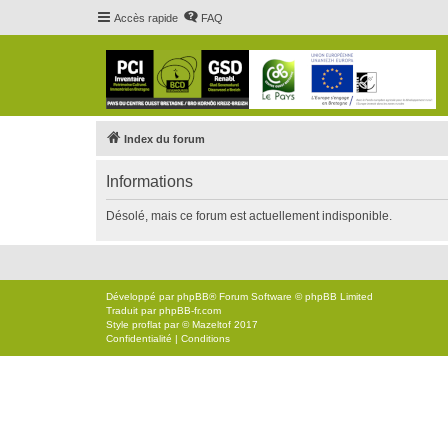
Accès rapide
FAQ
Index du forum
Informations
Désolé, mais ce forum est actuellement indisponible.
Développé par
phpBB
® Forum Software © phpBB Limited
Traduit par
phpBB-fr.com
Style
proflat
par ©
Mazeltof
2017
Confidentialité
|
Conditions