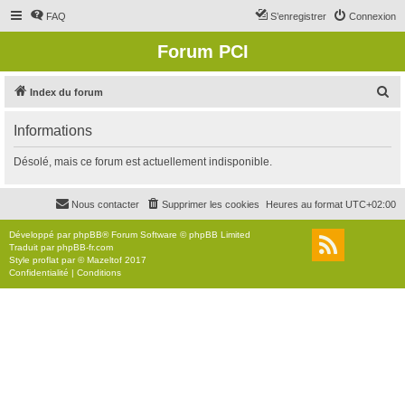
FAQ
S’enregistrer
Connexion
Forum PCI
R
Index du forum
e
Informations
c
h
Désolé, mais ce forum est actuellement indisponible.
e
r
Nous contacter
Supprimer les cookies
Heures au format
UTC+02:00
c
Développé par
phpBB
® Forum Software © phpBB Limited
h
Traduit par
phpBB-fr.com
Style
proflat
par ©
Mazeltof
2017
e
Confidentialité
|
Conditions
r