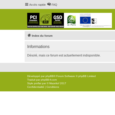
Accès rapide
FAQ
Index du forum
Informations
Désolé, mais ce forum est actuellement indisponible.
Développé par
phpBB
® Forum Software © phpBB Limited
Traduit par
phpBB-fr.com
Style
proflat
par ©
Mazeltof
2017
Confidentialité
|
Conditions