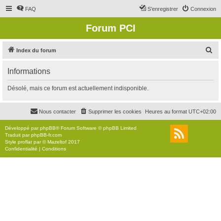
FAQ
S’enregistrer
Connexion
Forum PCI
R
Index du forum
e
Informations
c
h
Désolé, mais ce forum est actuellement indisponible.
e
r
Nous contacter
Supprimer les cookies
Heures au format
UTC+02:00
c
Développé par
phpBB
® Forum Software © phpBB Limited
h
Traduit par
phpBB-fr.com
Style
proflat
par ©
Mazeltof
2017
e
Confidentialité
|
Conditions
r