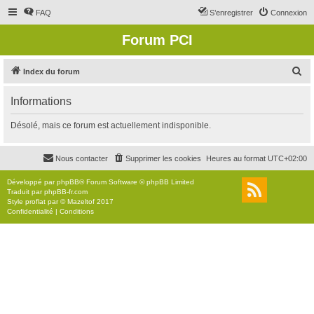
FAQ
S’enregistrer
Connexion
Forum PCI
R
Index du forum
e
Informations
c
h
Désolé, mais ce forum est actuellement indisponible.
e
r
Nous contacter
Supprimer les cookies
Heures au format
UTC+02:00
c
Développé par
phpBB
® Forum Software © phpBB Limited
h
Traduit par
phpBB-fr.com
Style
proflat
par ©
Mazeltof
2017
e
Confidentialité
|
Conditions
r