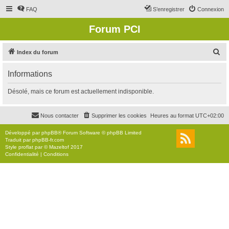
FAQ
S’enregistrer
Connexion
Forum PCI
R
Index du forum
e
Informations
c
h
Désolé, mais ce forum est actuellement indisponible.
e
r
Nous contacter
Supprimer les cookies
Heures au format
UTC+02:00
c
Développé par
phpBB
® Forum Software © phpBB Limited
h
Traduit par
phpBB-fr.com
Style
proflat
par ©
Mazeltof
2017
e
Confidentialité
|
Conditions
r